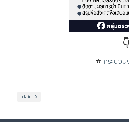

⭐
กระบวนง
เนื้อหาถัดไป: แบบฟอร์มขอใช้ห้องประชุม กลุ่มตรวจสอบภายใน ก
ต่อไป
นโยบายเว็บไซต์
|