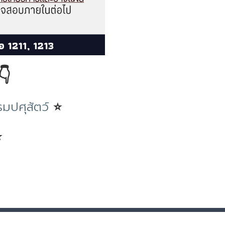
👇
ปศุสัตว์
⭐
⭐
|
นโยบายการใช้คุ้กกี้