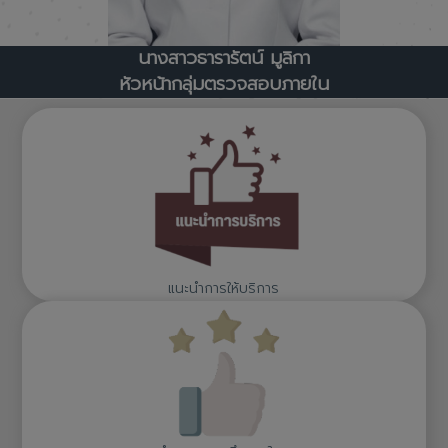
นางสาวธารารัตน์ มูลิกา
หัวหน้ากลุ่มตรวจสอบภายใน
แนะนำการให้บริการ