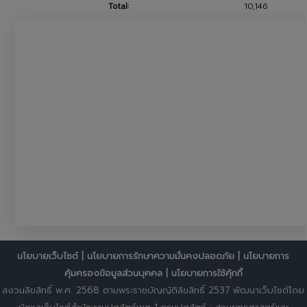
Total:
10,146
นโยบายเว็บไซต์
|
นโยบายการรักษาความมั่นคงปลอดภัย
|
นโยบายการ
คุ้มครองข้อมูลส่วนบุคคล
|
นโยบายการใช้คุ้กกี้
สงวนลิขสิทธิ์ พ.ศ. 2568 ตามพระราชบัญญัติลิขสิทธิ์ 2537 พัฒนาเว็บไซต์โดย