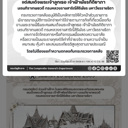
สำหรับยุค Digital Transformation
Previous
Next
📂
การเบิกค่าใช้จ่ายในการเดินทางไปราชการ :
งานกฐินพระราชทาน
ข่าวประชาสัมพันธ์ในหน่วยงาน ::
❚❚
PREV
NEXT