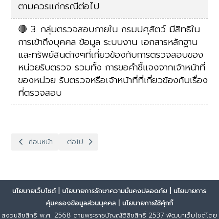
ตามควรแก่กรณีต่อไป
🔴 3. กลุ่มตรวจสอบภายใน กรมปศุสัตว์ มีสิทธิใน
การเข้าถึงบุคคล ข้อมูล ระบบงาน เอกสารหลักฐาน
และทรัพย์สินต่างๆที่เกี่ยวข้องกับการตรวจสอบของ
หน่วยรับตรวจ รวมทั้ง การขอคำชี้แจงจากเจ้าหน้าที่
ของหน่วย รับตรวจหรือเจ้าหน้าที่ที่เกี่ยวข้องกับเรื่อง
ที่ตรวจสอบ
เนื้อหาก่อนหน้า: วิสัยทัศน์ พันธกิจ
เนื้อหาถัดไป: ผู้บริหาร โครงสร้างองค์กร และ บุคลาก
ก่อนหน้า
ต่อไป
นโยบายเว็บไซต์
|
นโยบายการรักษาความมั่นคงปลอดภัย
|
นโยบายการ
คุ้มครองข้อมูลส่วนบุคคล
|
นโยบายการใช้คุ้กกี้
สงวนลิขสิทธิ์ พ.ศ. 2568 ตามพระราชบัญญัติลิขสิทธิ์ 2537 พัฒนาเว็บไซต์โดย